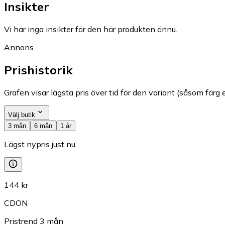
Insikter
Vi har inga insikter för den här produkten ännu.
Annons
Prishistorik
Grafen visar lägsta pris över tid för den variant (såsom färg e
Välj butik
3 mån
6 mån
1 år
Lägst nypris just nu
144 kr
CDON
Pristrend
3
mån