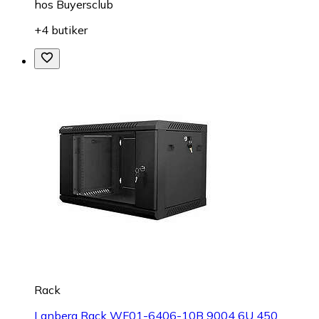
hos
Buyersclub
+4 butiker
Rack
Lanberg Rack WF01-6406-10B 9004 6U 450