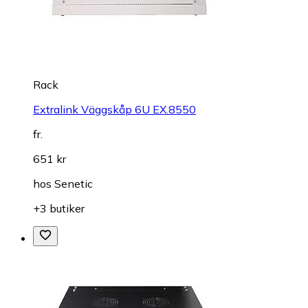
Rack
Extralink Väggskåp 6U EX.8550
fr.
651 kr
hos
Senetic
+3 butiker