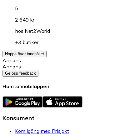
fr.
2 649 kr
hos
Net2World
+3 butiker
Hoppa över innehållet
Annons
Annons
Ge oss feedback
Hämta mobilappen
Konsument
Kom igång med Prisjakt