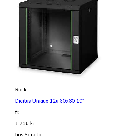
Rack
Digitus Unique 12u 60x60 19"
fr.
1 216 kr
hos
Senetic