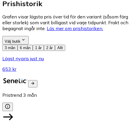
Prishistorik
Grafen visar lägsta pris över tid för den variant (såsom färg
eller storlek) som varit billigast vid varje tidpunkt. Frakt och
begagnat ingår inte.
Läs mer om prishistoriken.
Välj butik
3 mån
6 mån
1 år
2 år
Allt
Lägst nypris just nu
653 kr
Pristrend
3
mån