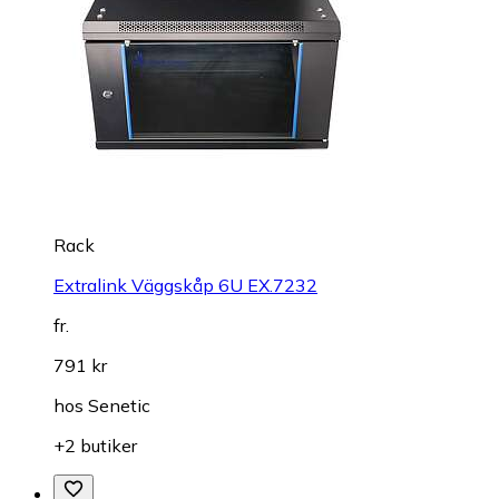
Rack
Extralink Väggskåp 6U EX.7232
fr.
791 kr
hos
Senetic
+2 butiker