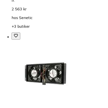
fr.
2 563 kr
hos
Senetic
+3 butiker