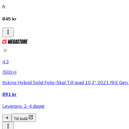
fr.
845 kr
4.3
(
500+
)
Itskins Hybrid Solid Folio-Skal Till Ipad 10,2" 2021 (9:E Gen.
891 kr
Leverans: 2-4 dagar
Till butik