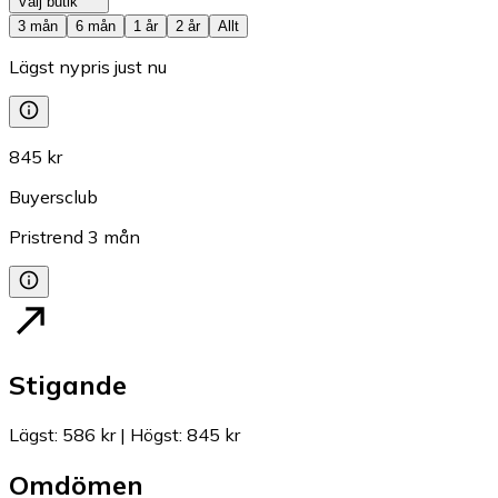
Välj butik
3 mån
6 mån
1 år
2 år
Allt
Lägst nypris just nu
845 kr
Buyersclub
Pristrend
3
mån
Stigande
Lägst
:
586 kr
|
Högst
:
845 kr
Omdömen