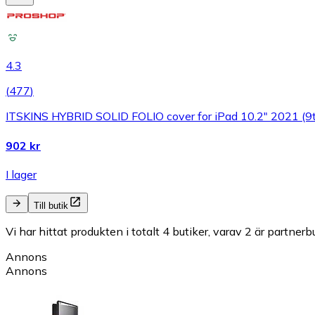
4.3
(
477
)
ITSKINS HYBRID SOLID FOLIO cover for iPad 10.2" 2021 (9t
902 kr
I lager
Till butik
Vi har hittat produkten i totalt 4 butiker, varav 2 är partnerbu
Annons
Annons