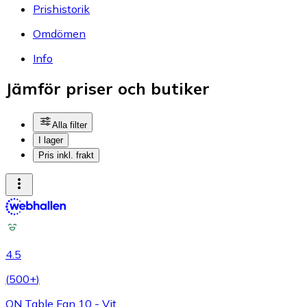
Prishistorik
Omdömen
Info
Jämför priser och butiker
Alla filter
I lager
Pris inkl. frakt
4.5
(
500+
)
ON Table Fan 10 - Vit