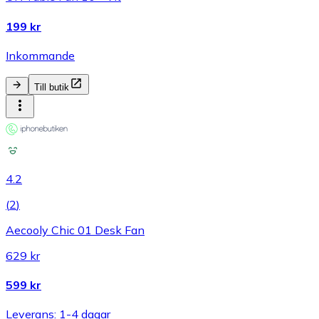
199 kr
Inkommande
Till butik
4.2
(
2
)
Aecooly Chic 01 Desk Fan
629 kr
599 kr
Leverans: 1-4 dagar