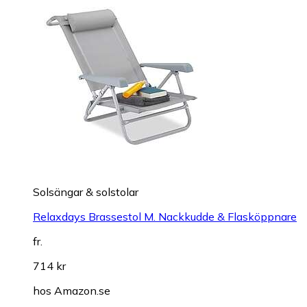
Solsängar & solstolar
Relaxdays Brassestol M. Nackkudde & Flasköppnare
fr.
714 kr
hos
Amazon.se