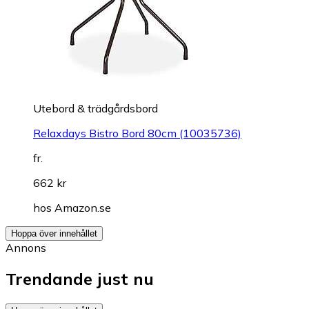
Utebord & trädgårdsbord
Relaxdays Bistro Bord 80cm (10035736)
fr.
662 kr
hos
Amazon.se
Hoppa över innehållet
Annons
Trendande just nu