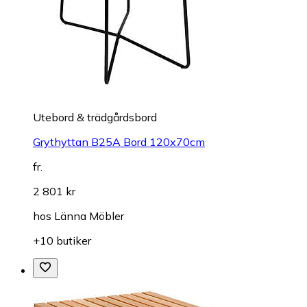
Utebord & trädgårdsbord
Grythyttan B25A Bord 120x70cm
fr.
2 801 kr
hos
Länna Möbler
+10 butiker