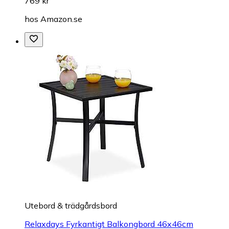
769 kr
hos
Amazon.se
Utebord & trädgårdsbord
Relaxdays Fyrkantigt Balkongbord 46x46cm