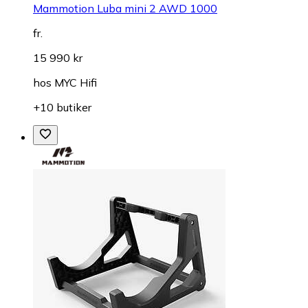
Mammotion Luba mini 2 AWD 1000
fr.
15 990 kr
hos
MYC Hifi
+10 butiker