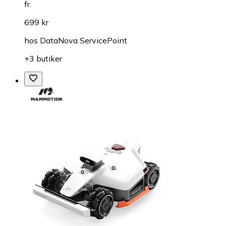
fr.
699 kr
hos
DataNova ServicePoint
+3 butiker