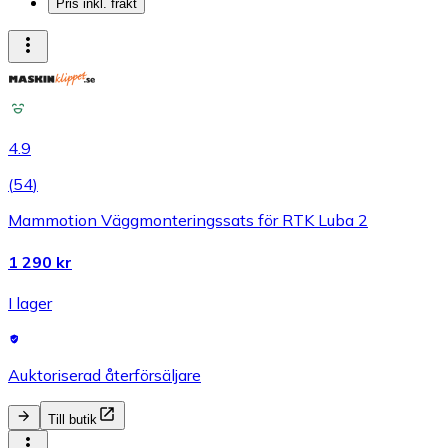
Pris inkl. frakt
4.9
(
54
)
Mammotion Väggmonteringssats för RTK Luba 2
1 290 kr
I lager
Auktoriserad återförsäljare
Till butik