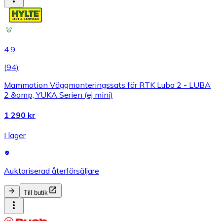
4.9
(
94
)
Mammotion Väggmonteringssats för RTK Luba 2 - LUBA
2 &amp; YUKA Serien (ej mini)
1 290 kr
I lager
Auktoriserad återförsäljare
Till butik