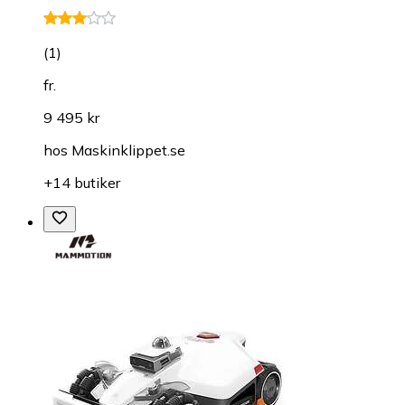
(
1
)
fr.
9 495 kr
hos
Maskinklippet.se
+14 butiker