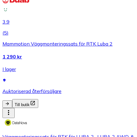
3.9
(
5
)
Mammotion Väggmonteringssats för RTK Luba 2
1 290 kr
I lager
Auktoriserad återförsäljare
Till butik
Väggmonteringssats för RTK för LUBA 2 , LUBA 2 AWD, &