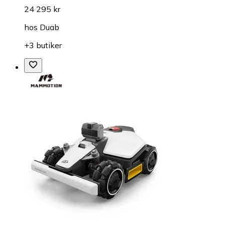
24 295 kr
hos
Duab
+3 butiker