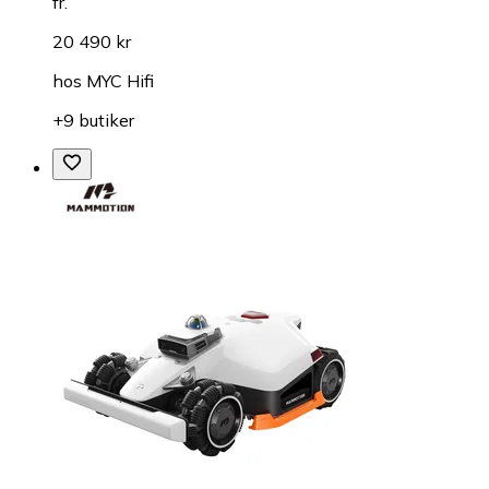
fr.
20 490 kr
hos
MYC Hifi
+9 butiker