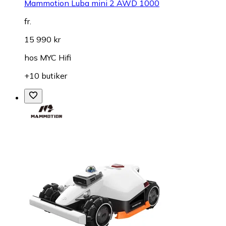
Mammotion Luba mini 2 AWD 1000
fr.
15 990 kr
hos
MYC Hifi
+10 butiker