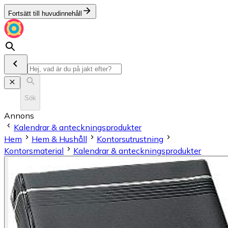
Fortsätt till huvudinnehåll
Sök
Annons
Kalendrar & anteckningsprodukter
Hem
Hem & Hushåll
Kontorsutrustning
Kontorsmaterial
Kalendrar & anteckningsprodukter