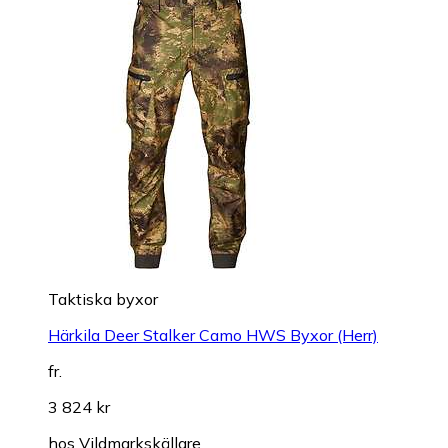
Taktiska byxor
Härkila Deer Stalker Camo HWS Byxor (Herr)
fr.
3 824 kr
hos
Vildmarkskällare