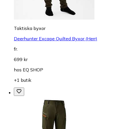
Taktiska byxor
Deerhunter Excape Quilted Byxor (Herr)
fr.
699 kr
hos
EQ SHOP
+1 butik