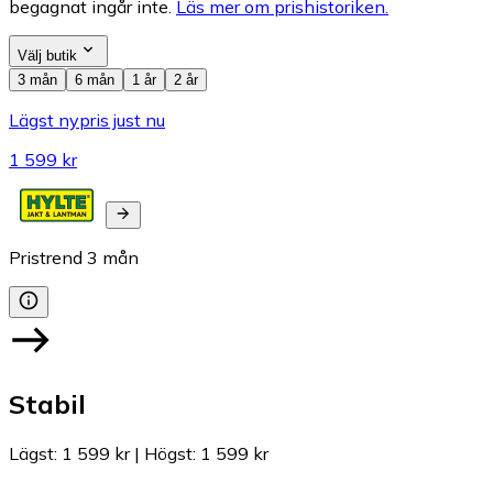
begagnat ingår inte.
Läs mer om prishistoriken.
Välj butik
3 mån
6 mån
1 år
2 år
Lägst nypris just nu
1 599 kr
Pristrend
3
mån
Stabil
Lägst
:
1 599 kr
|
Högst
:
1 599 kr