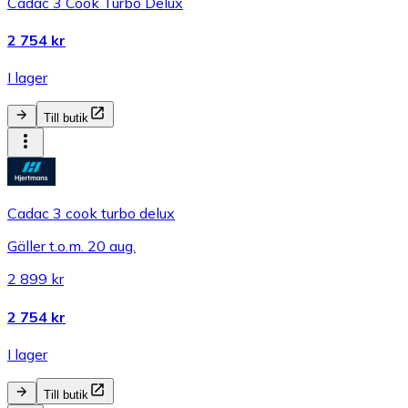
Cadac 3 Cook Turbo Delux
2 754 kr
I lager
Till butik
Cadac 3 cook turbo delux
Gäller t.o.m. 20 aug.
2 899 kr
2 754 kr
I lager
Till butik