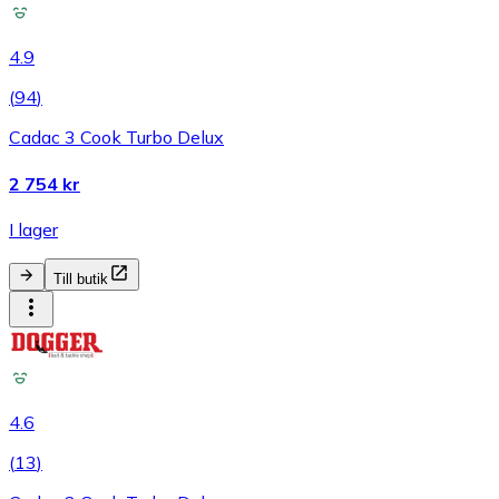
4.9
(
94
)
Cadac 3 Cook Turbo Delux
2 754 kr
I lager
Till butik
4.6
(
13
)