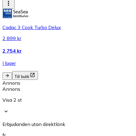
Cadac 3 Cook Turbo Delux
2 899 kr
2 754 kr
I lager
Till butik
Annons
Annons
Visa 2 st
Erbjudanden utan direktlänk
fr.