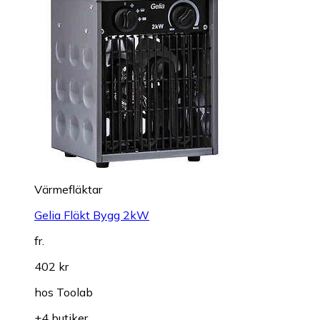
Värmefläktar
Gelia Fläkt Bygg 2kW
fr.
402 kr
hos
Toolab
+4 butiker