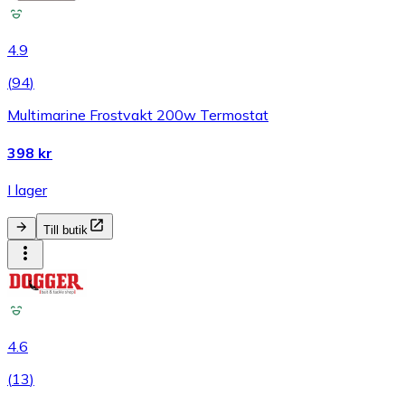
4.9
(
94
)
Multimarine Frostvakt 200w Termostat
398 kr
I lager
Till butik
4.6
(
13
)