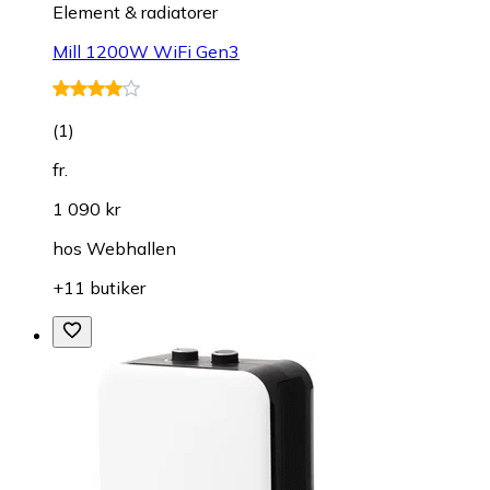
Element & radiatorer
Mill 1200W WiFi Gen3
(
1
)
fr.
1 090 kr
hos
Webhallen
+11 butiker