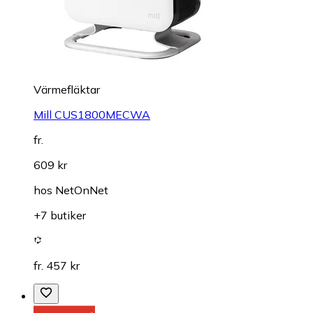
Värmefläktar
Mill CUS1800MECWA
fr.
609 kr
hos
NetOnNet
+7 butiker
fr. 457 kr