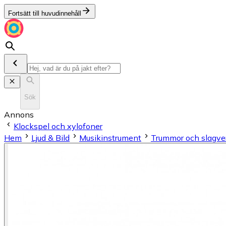
Fortsätt till huvudinnehåll
Sök
Annons
Klockspel och xylofoner
Hem
Ljud & Bild
Musikinstrument
Trum­mor och slag­ve