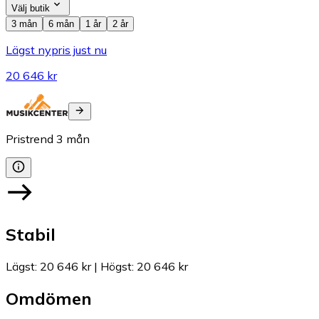
Välj butik
3 mån
6 mån
1 år
2 år
Lägst nypris just nu
20 646 kr
Pristrend
3
mån
Stabil
Lägst
:
20 646 kr
|
Högst
:
20 646 kr
Omdömen