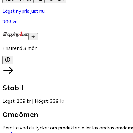
3 mån
6 mån
1 år
2 år
Allt
Lägst nypris just nu
309 kr
Pristrend
3
mån
Stabil
Lägst
:
269 kr
|
Högst
:
339 kr
Omdömen
Berätta vad du tycker om produkten eller läs andras omdöme