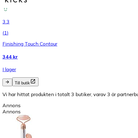
3.3
(
1
)
Finishing Touch Contour
344 kr
I lager
Till butik
Vi har hittat produkten i totalt 3 butiker, varav 3 är partnerbu
Annons
Annons