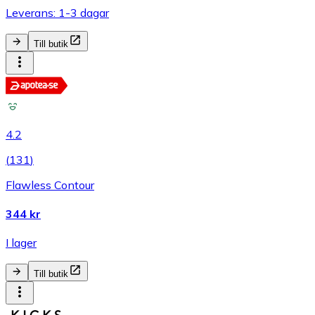
Leverans: 1-3 dagar
Till butik
4.2
(
131
)
Flawless Contour
344 kr
I lager
Till butik