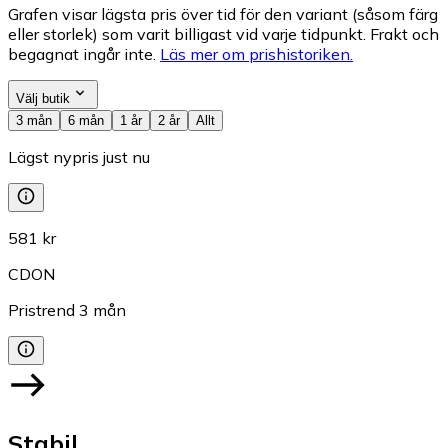
Grafen visar lägsta pris över tid för den variant (såsom färg
eller storlek) som varit billigast vid varje tidpunkt. Frakt och
begagnat ingår inte.
Läs mer om prishistoriken.
Välj butik
3 mån
6 mån
1 år
2 år
Allt
Lägst nypris just nu
581 kr
CDON
Pristrend
3
mån
Stabil