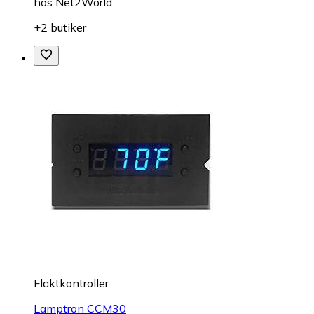
hos
Net2World
+2 butiker
Fläktkontroller
Lamptron CCM30