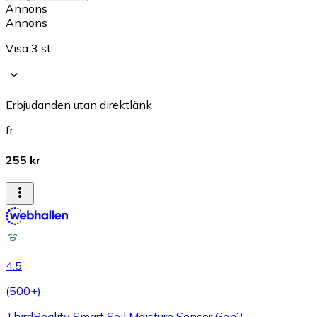
Annons
Annons
Visa 3 st
Erbjudanden utan direktlänk
fr.
255 kr
4.5
(
500+
)
ThirdReality Smart Soil Moisture Sensor Gen2