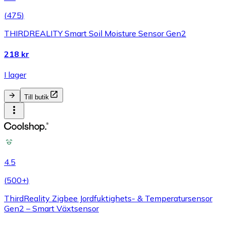
(
475
)
THIRDREALITY Smart Soil Moisture Sensor Gen2
218 kr
I lager
Till butik
4.5
(
500+
)
ThirdReality Zigbee Jordfuktighets- & Temperatursensor
Gen2 – Smart Växtsensor