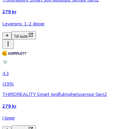
279 kr
Leverans: 1-2 dagar
Till butik
4.3
(
195
)
THIRDREALITY Smart Jordfuktighetssensor Gen2
279 kr
I lager