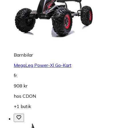
Barnbilar
MegaLeg Power-Xl Go-Kart
fr.
908 kr
hos
CDON
+1 butik