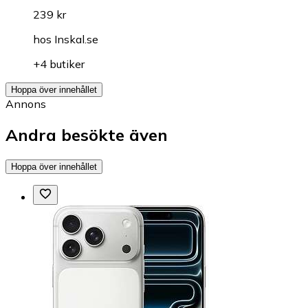
239 kr
hos
Inskal.se
+4 butiker
Hoppa över innehållet
Annons
Andra besökte även
Hoppa över innehållet