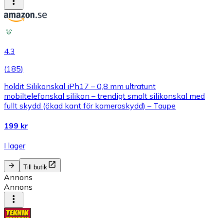
4.3
(
185
)
holdit Silikonskal iPh17 – 0,8 mm ultratunt
mobiltelefonskal silikon – trendigt smalt silikonskal med
fullt skydd (ökad kant för kameraskydd) – Taupe
199 kr
I lager
Till butik
Annons
Annons