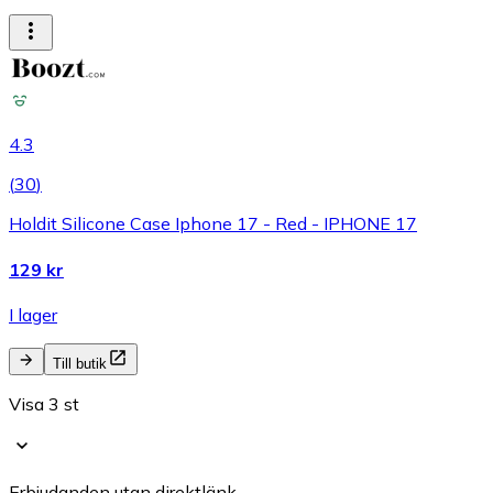
4.3
(
30
)
Holdit Silicone Case Iphone 17 - Red - IPHONE 17
129 kr
I lager
Till butik
Visa 3 st
Erbjudanden utan direktlänk