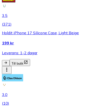
3.5
(
371
)
Holdit iPhone 17 Silicone Case, Light Beige
199 kr
Leverans: 1-2 dagar
Till butik
3.0
(
10
)