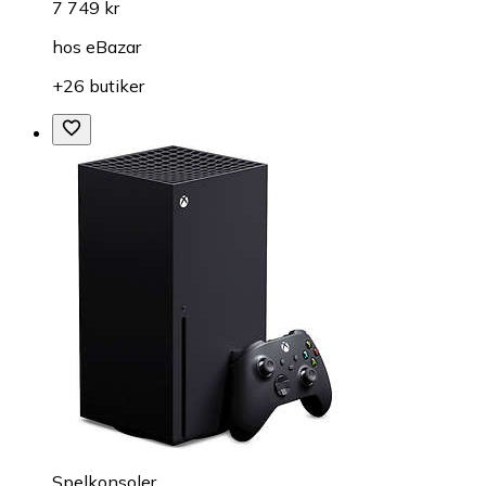
7 749 kr
hos
eBazar
+26 butiker
Spelkonsoler