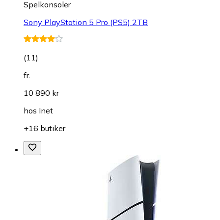
Spelkonsoler
Sony PlayStation 5 Pro (PS5) 2TB
(
11
)
fr.
10 890 kr
hos
Inet
+16 butiker