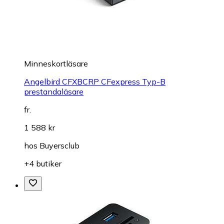
Minneskortläsare
Angelbird CFXBCRP CFexpress Typ-B
prestandaläsare
fr.
1 588 kr
hos
Buyersclub
+4 butiker