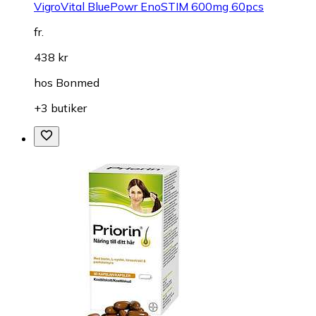
VigroVital BluePowr EnoSTIM 600mg 60pcs
fr.
438 kr
hos
Bonmed
+3 butiker