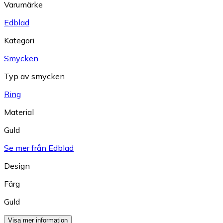
Varumärke
Edblad
Kategori
Smycken
Typ av smycken
Ring
Material
Guld
Se mer från Edblad
Design
Färg
Guld
Visa mer information