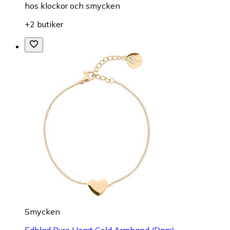
hos
klockor och smycken
+2 butiker
Smycken
Edblad Pure Heart Gold Armband (Dam)