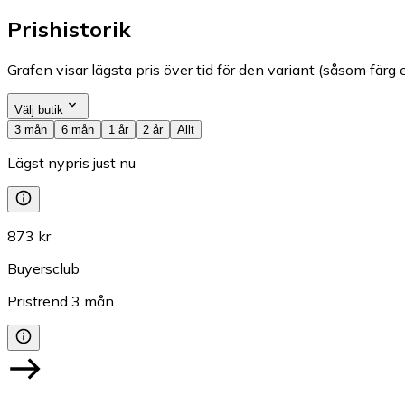
Prishistorik
Grafen visar lägsta pris över tid för den variant (såsom färg e
Välj butik
3 mån
6 mån
1 år
2 år
Allt
Lägst nypris just nu
873 kr
Buyersclub
Pristrend
3
mån