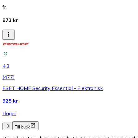
fr.
873 kr
4.3
(
477
)
ESET HOME Security Essential - Elektronisk
925 kr
I lager
Till butik