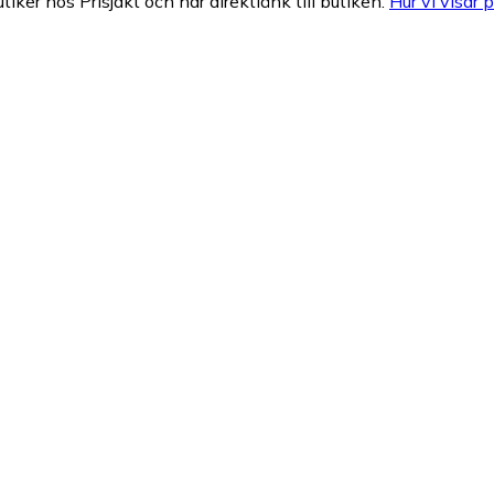
tiker hos Prisjakt och har direktlänk till butiken.
Hur vi visar p