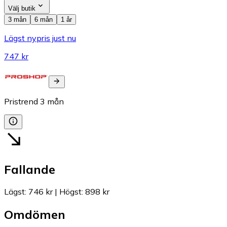
Välj butik
3 mån
6 mån
1 år
Lägst nypris just nu
747 kr
Pristrend
3
mån
Fallande
Lägst
:
746 kr
|
Högst
:
898 kr
Omdömen