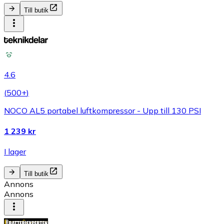
Till butik
4.6
(
500+
)
NOCO AL5 portabel luftkompressor - Upp till 130 PSI
1 239 kr
I lager
Till butik
Annons
Annons