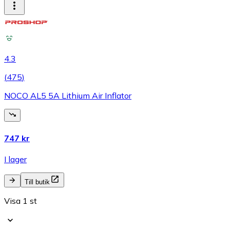
4.3
(
475
)
NOCO AL5 5A Lithium Air Inflator
747 kr
I lager
Till butik
Visa 1 st