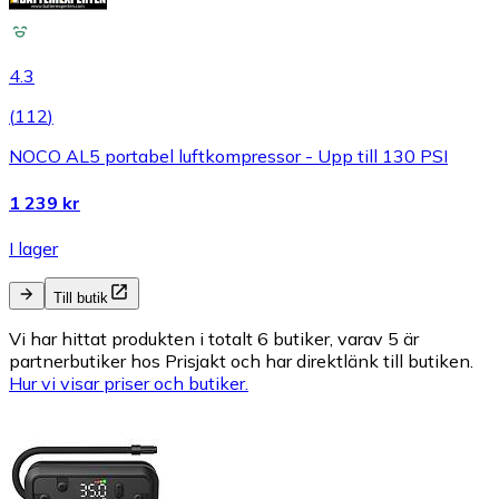
4.3
(
112
)
NOCO AL5 portabel luftkompressor - Upp till 130 PSI
1 239 kr
I lager
Till butik
Vi har hittat produkten i totalt 6 butiker, varav 5 är
partnerbutiker hos Prisjakt och har direktlänk till butiken.
Hur vi visar priser och butiker.