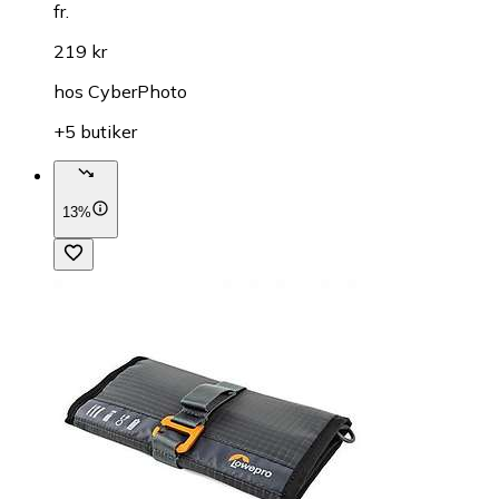
fr.
219 kr
hos
CyberPhoto
+5 butiker
13%