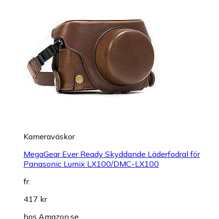
Kameraväskor
MegaGear Ever Ready Skyddande Läderfodral för
Panasonic Lumix LX100/DMC-LX100
fr.
417 kr
hos
Amazon.se