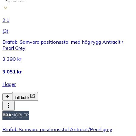
2.1
(
3
)
Brafab, Samvaro positionsstol med hög rygg Antracit /
Pearl Grey
3 390 kr
3 051 kr
I lager
Till butik
Brafab Samvaro positionsstol Antracit/Pearl grey