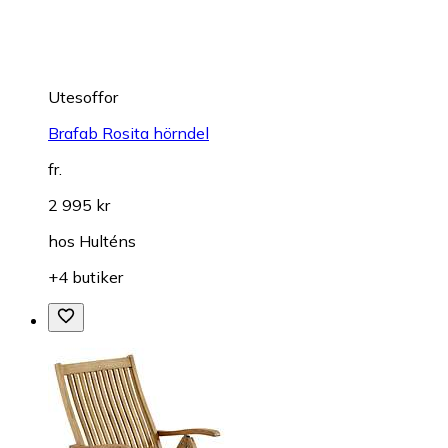
Utesoffor
Brafab Rosita hörndel
fr.
2 995 kr
hos
Hulténs
+4 butiker