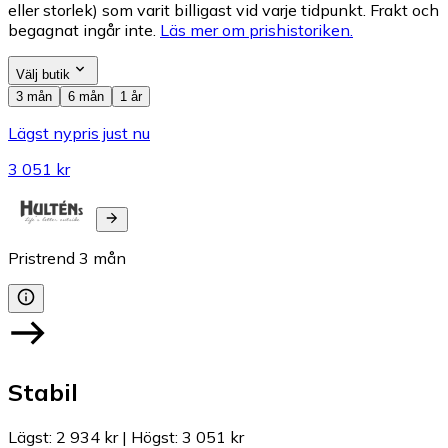
eller storlek) som varit billigast vid varje tidpunkt. Frakt och
begagnat ingår inte.
Läs mer om prishistoriken.
Välj butik
3 mån
6 mån
1 år
Lägst nypris just nu
3 051 kr
Pristrend
3
mån
Stabil
Lägst
:
2 934 kr
|
Högst
:
3 051 kr