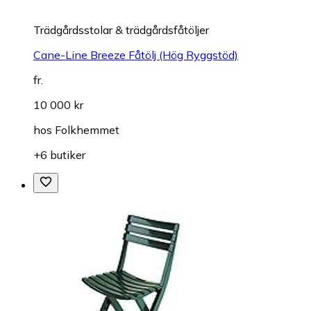
Trädgårdsstolar & trädgårdsfåtöljer
Cane-Line Breeze Fåtölj (Hög Ryggstöd)
fr.
10 000 kr
hos
Folkhemmet
+6 butiker