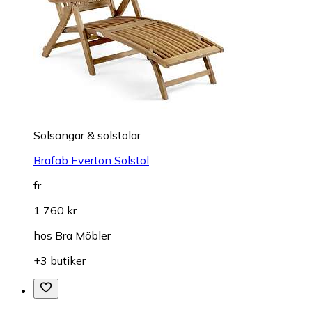
Solsängar & solstolar
Brafab Everton Solstol
fr.
1 760 kr
hos
Bra Möbler
+3 butiker