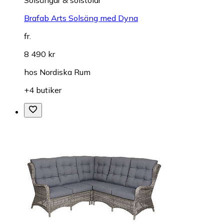
Solsängar & solstolar
Brafab Arts Solsäng med Dyna
fr.
8 490 kr
hos
Nordiska Rum
+4 butiker