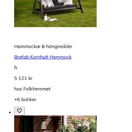
Hammockar & hängmöbler
Brafab Kornhult Hammock
fr.
5 121 kr
hos
Folkhemmet
+6 butiker