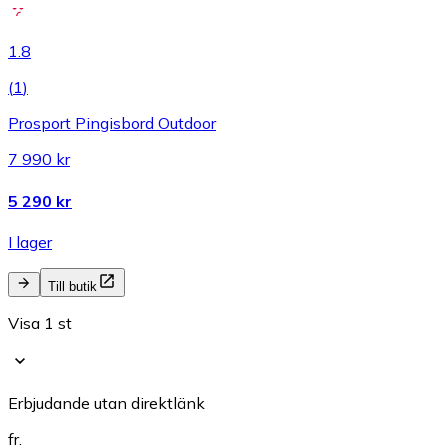
1.8
(
1
)
Prosport Pingisbord Outdoor
7 990 kr
5 290 kr
I lager
Till butik
Visa 1 st
Erbjudande utan direktlänk
fr.