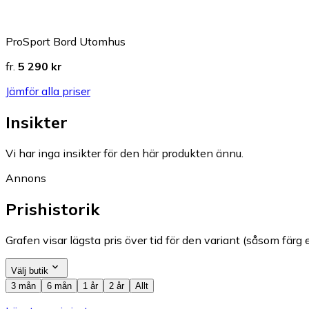
ProSport Bord Utomhus
fr.
5 290 kr
Jämför alla priser
Insikter
Vi har inga insikter för den här produkten ännu.
Annons
Prishistorik
Grafen visar lägsta pris över tid för den variant (såsom färg e
Välj butik
3 mån
6 mån
1 år
2 år
Allt