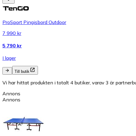
ProSport Pingisbord Outdoor
7 990 kr
5 790 kr
I lager
Till butik
Vi har hittat produkten i totalt 4 butiker, varav 3 är partnerbu
Annons
Annons