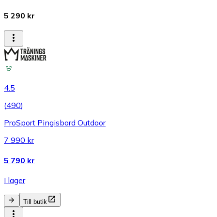
5 290 kr
4.5
(
490
)
ProSport Pingisbord Outdoor
7 990 kr
5 790 kr
I lager
Till butik