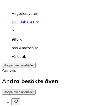
Högtalarsystem
JBL Club 64 Par
fr.
995 kr
hos
Amazon.se
+1 butik
Hoppa över innehållet
Annons
Andra besökte även
Hoppa över innehållet