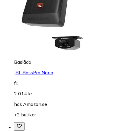
Baslåda
JBL BassPro Nano
fr.
2 014 kr
hos
Amazon.se
+3 butiker