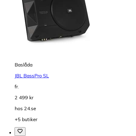
Baslåda
JBL BassPro SL
fr.
2 499 kr
hos
24.se
+5 butiker