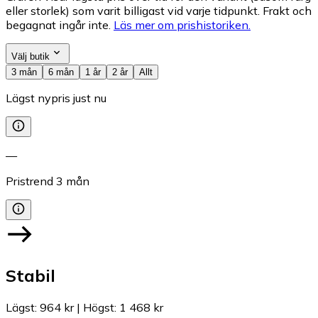
eller storlek) som varit billigast vid varje tidpunkt. Frakt och
begagnat ingår inte.
Läs mer om prishistoriken.
Välj butik
3 mån
6 mån
1 år
2 år
Allt
Lägst nypris just nu
—
Pristrend
3
mån
Stabil
Lägst
:
964 kr
|
Högst
:
1 468 kr