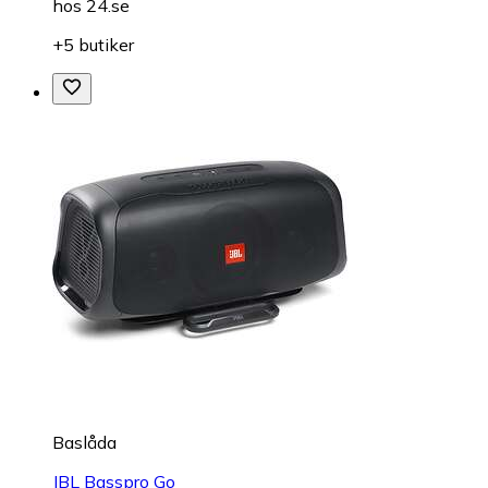
hos
24.se
+5 butiker
Baslåda
JBL Basspro Go