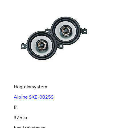
Högtalarsystem
Alpine SXE-0825S
fr.
375 kr
hos
Mekster.se