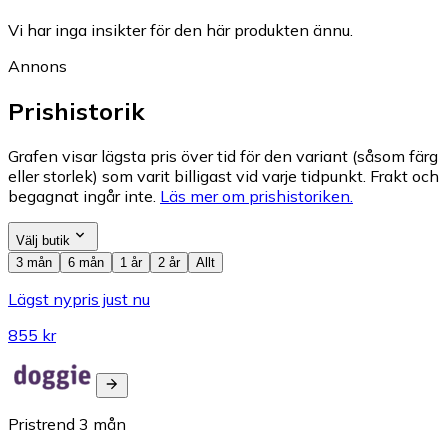
Vi har inga insikter för den här produkten ännu.
Annons
Prishistorik
Grafen visar lägsta pris över tid för den variant (såsom färg
eller storlek) som varit billigast vid varje tidpunkt. Frakt och
begagnat ingår inte.
Läs mer om prishistoriken.
Välj butik
3 mån
6 mån
1 år
2 år
Allt
Lägst nypris just nu
855 kr
Pristrend
3
mån