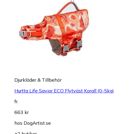
Djurkläder & Tillbehör
Hurtta Life Savior ECO Flytväst Korall (0-5kg)
fr.
663 kr
hos
DogArtist.se
+2 butiker