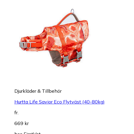
Djurkläder & Tillbehör
Hurtta Life Savior Eco Flytväst (40-80kg)
fr.
669 kr
hos
FirstVet