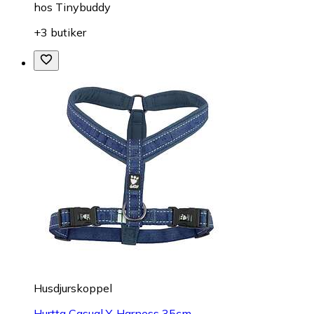
hos
Tinybuddy
+3 butiker
Husdjurskoppel
Hurtta Casual Y-Harness 35cm