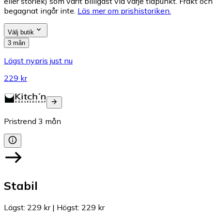
eller storlek) som varit billigast vid varje tidpunkt. Frakt och
begagnat ingår inte.
Läs mer om prishistoriken.
Välj butik
3 mån
Lägst nypris just nu
229 kr
Pristrend
3
mån
Stabil
Lägst
:
229 kr
|
Högst
:
229 kr