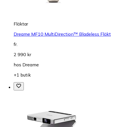
Fläktar
Dreame MF10 MultiDirection™ Bladeless Fläkt
fr.
2 990 kr
hos
Dreame
+1 butik