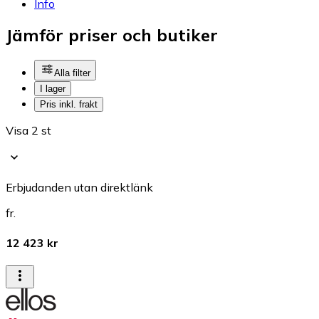
Info
Jämför priser och butiker
Alla filter
I lager
Pris inkl. frakt
Visa 2 st
Erbjudanden utan direktlänk
fr.
12 423 kr