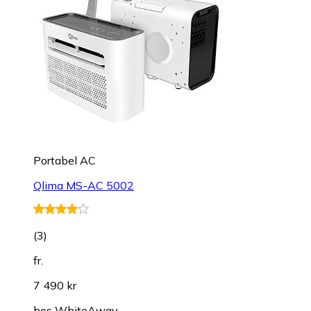
Portabel AC
Qlima MS-AC 5002
(
3
)
fr.
7 490 kr
hos
WhiteAway