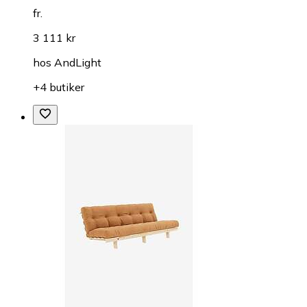
fr.
3 111 kr
hos
AndLight
+4 butiker