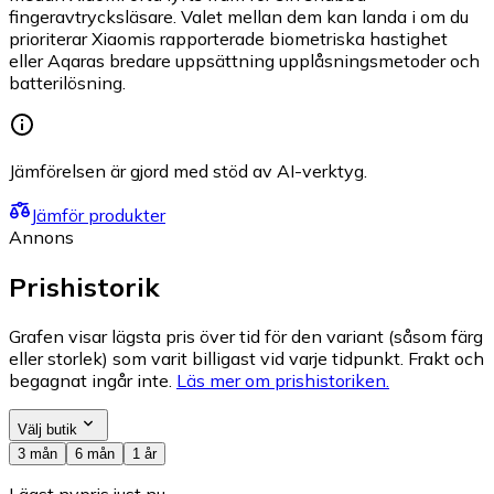
fingeravtrycksläsare. Valet mellan dem kan landa i om du
prioriterar Xiaomis rapporterade biometriska hastighet
eller Aqaras bredare uppsättning upplåsningsmetoder och
batterilösning.
Jämförelsen är gjord med stöd av AI-verktyg.
Jämför produkter
Annons
Prishistorik
Grafen visar lägsta pris över tid för den variant (såsom färg
eller storlek) som varit billigast vid varje tidpunkt. Frakt och
begagnat ingår inte.
Läs mer om prishistoriken.
Välj butik
3 mån
6 mån
1 år
Lägst nypris just nu