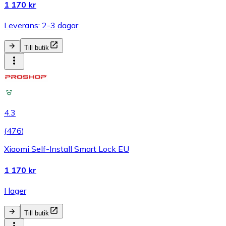
1 170 kr
Leverans: 2-3 dagar
Till butik
4.3
(
476
)
Xiaomi Self-Install Smart Lock EU
1 170 kr
I lager
Till butik