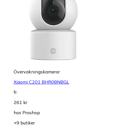
Övervakningskameror
Xiaomi C201 BHR08NBGL
fr.
261 kr
hos
Proshop
+9 butiker