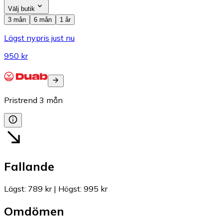
Välj butik
3 mån
6 mån
1 år
Lägst nypris just nu
950 kr
Pristrend
3
mån
Fallande
Lägst
:
789 kr
|
Högst
:
995 kr
Omdömen