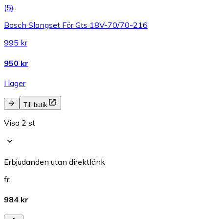
(
5
)
Bosch Slangset För Gts 18V-70/70-216
995 kr
950 kr
I lager
Till butik
Visa 2 st
Erbjudanden utan direktlänk
fr.
984 kr