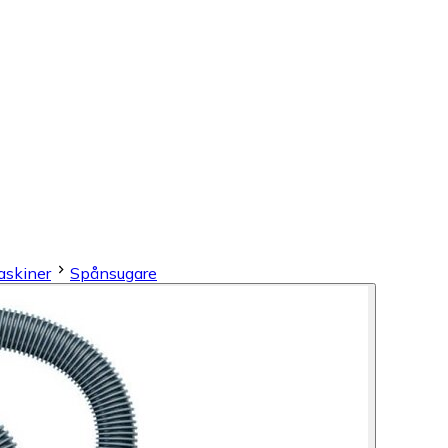
skiner
Spånsugare