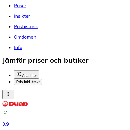
Priser
Insikter
Prishistorik
Omdömen
Info
Jämför priser och butiker
Alla filter
Pris inkl. frakt
3.9