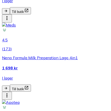
I lager
Till butik
4.5
(
173
)
Neno Formula Milk Preperation Lago 4in1
1 698 kr
I lager
Till butik