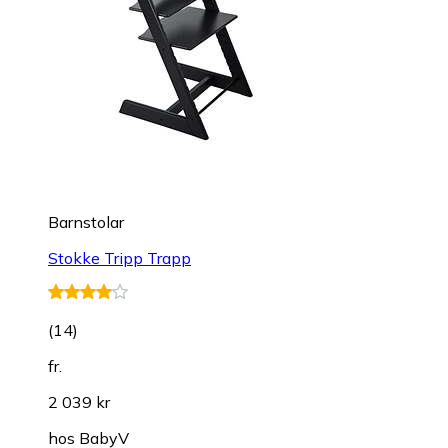
Barnstolar
Stokke Tripp Trapp
(
14
)
fr.
2 039 kr
hos
BabyV