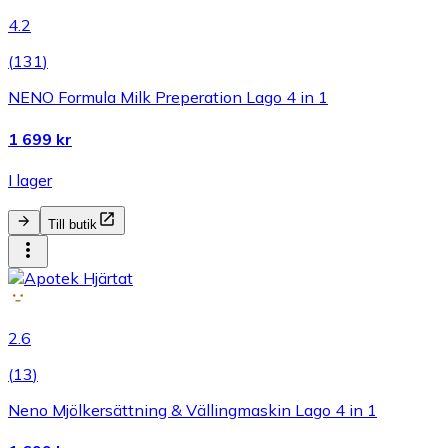
4.2
(
131
)
NENO Formula Milk Preperation Lago 4 in 1
1 699 kr
I lager
Till butik
2.6
(
13
)
Neno Mjölkersättning & Vällingmaskin Lago 4 in 1