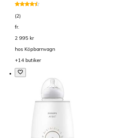
(
2
)
fr.
2 995 kr
hos
Köpbarnvagn
+14 butiker