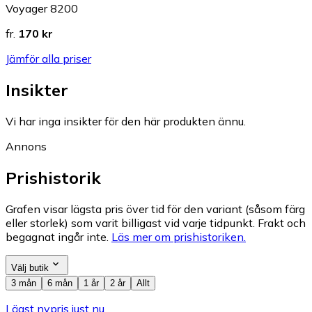
Voyager 8200
fr.
170 kr
Jämför alla priser
Insikter
Vi har inga insikter för den här produkten ännu.
Annons
Prishistorik
Grafen visar lägsta pris över tid för den variant (såsom färg
eller storlek) som varit billigast vid varje tidpunkt. Frakt och
begagnat ingår inte.
Läs mer om prishistoriken.
Välj butik
3 mån
6 mån
1 år
2 år
Allt
Lägst nypris just nu