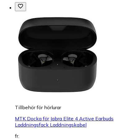
Tillbehör för hörlurar
MTK Docka för Jabra Elite 4 Active Earbuds
Laddningsfack Laddningskabel
fr.