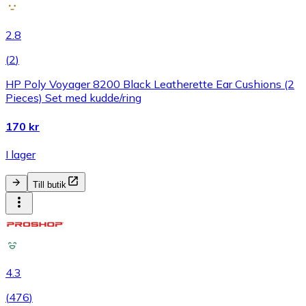
2.8
(
2
)
HP Poly Voyager 8200 Black Leatherette Ear Cushions (2
Pieces) Set med kudde/ring
170 kr
I lager
Till butik
4.3
(
476
)