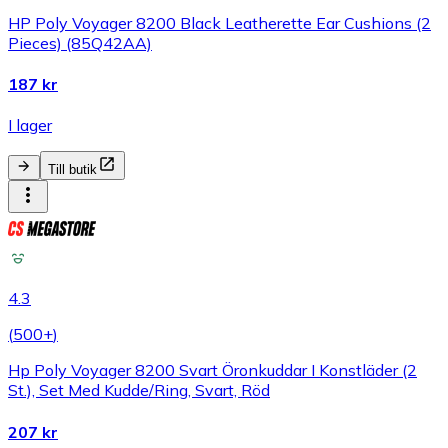
HP Poly Voyager 8200 Black Leatherette Ear Cushions (2
Pieces) (85Q42AA)
187 kr
I lager
Till butik
4.3
(
500+
)
Hp Poly Voyager 8200 Svart Öronkuddar I Konstläder (2
St.), Set Med Kudde/Ring, Svart, Röd
207 kr