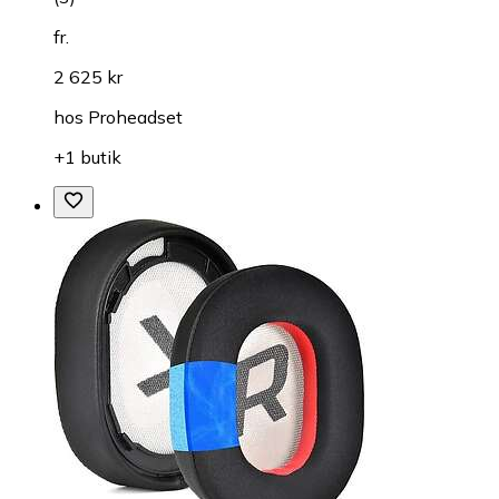
fr.
2 625 kr
hos
Proheadset
+1 butik