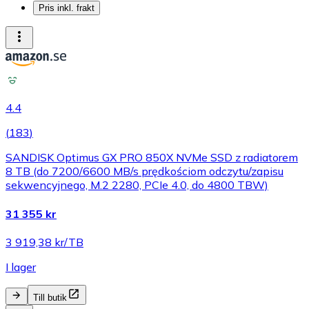
Pris inkl. frakt
4.4
(
183
)
SANDISK Optimus GX PRO 850X NVMe SSD z radiatorem
8 TB (do 7200/6600 MB/s prędkościom odczytu/zapisu
sekwencyjnego, M.2 2280, PCIe 4.0, do 4800 TBW)
31 355 kr
3 919,38 kr/TB
I lager
Till butik