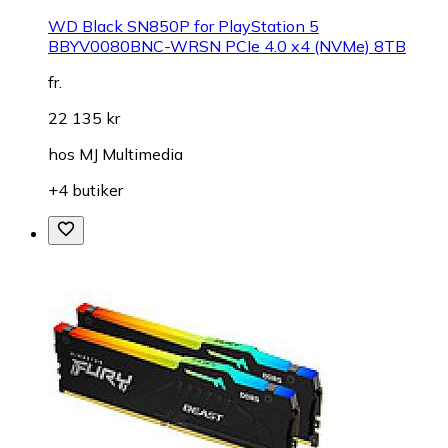
WD Black SN850P for PlayStation 5
BBYV0080BNC-WRSN PCIe 4.0 x4 (NVMe) 8TB
fr.
22 135 kr
hos
MJ Multimedia
+4 butiker