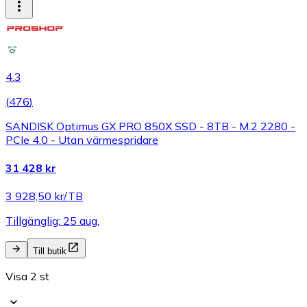
4.3
(
476
)
SANDISK Optimus GX PRO 850X SSD - 8TB - M.2 2280 -
PCIe 4.0 - Utan värmespridare
31 428 kr
3 928,50 kr/TB
Tillgänglig: 25 aug.
Till butik
Visa 2 st