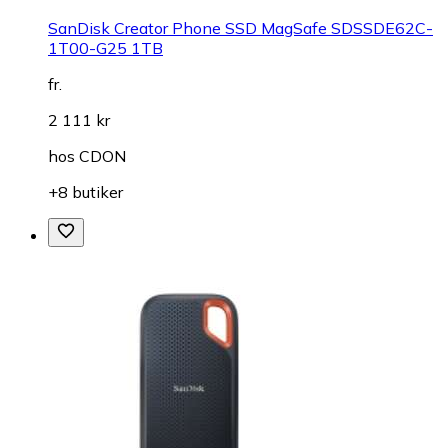
SanDisk Creator Phone SSD MagSafe SDSSDE62C-
1T00-G25 1TB
fr.
2 111 kr
hos
CDON
+8 butiker