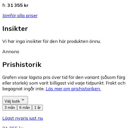
fr.
31 355 kr
Jämför alla priser
Insikter
Vi har inga insikter för den här produkten ännu.
Annons
Prishistorik
Grafen visar lägsta pris över tid för den variant (såsom färg
eller storlek) som varit billigast vid varje tidpunkt. Frakt och
begagnat ingår inte.
Läs mer om prishistoriken.
Välj butik
3 mån
6 mån
1 år
Lägst nypris just nu