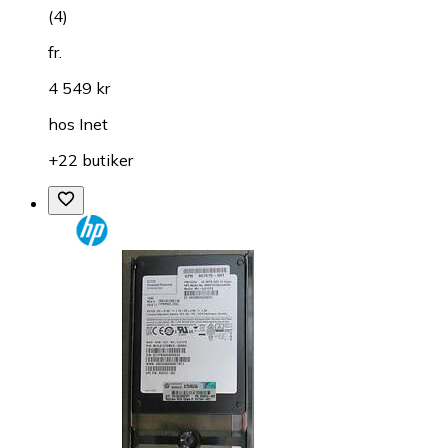
(
4
)
fr.
4 549 kr
hos
Inet
+22 butiker