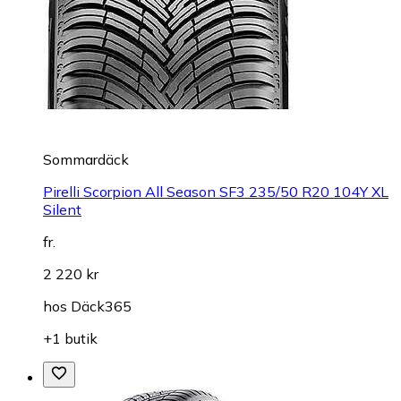
Sommardäck
Pirelli Scorpion All Season SF3 235/50 R20 104Y XL
Silent
fr.
2 220 kr
hos
Däck365
+1 butik