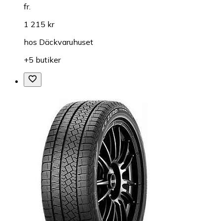
fr.
1 215 kr
hos
Däckvaruhuset
+5 butiker