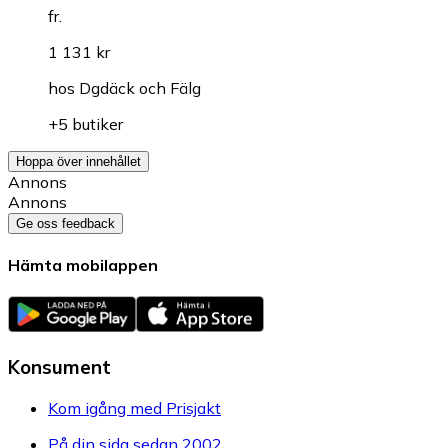
fr.
1 131 kr
hos
Dgdäck och Fälg
+5 butiker
Hoppa över innehållet
Annons
Annons
Ge oss feedback
Hämta mobilappen
Konsument
Kom igång med Prisjakt
På din sida sedan 2002