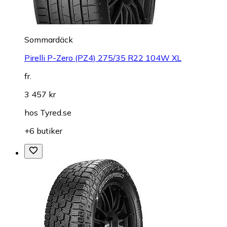
Sommardäck
Pirelli P-Zero (PZ4) 275/35 R22 104W XL
fr.
3 457 kr
hos
Tyred.se
+6 butiker