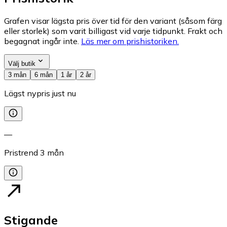
Grafen visar lägsta pris över tid för den variant (såsom färg
eller storlek) som varit billigast vid varje tidpunkt. Frakt och
begagnat ingår inte.
Läs mer om prishistoriken.
Välj butik
3 mån
6 mån
1 år
2 år
Lägst nypris just nu
—
Pristrend
3
mån
Stigande