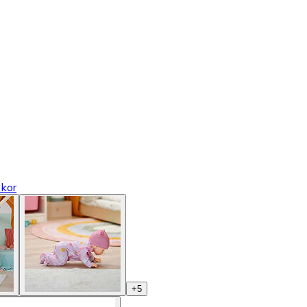
kor
+
5