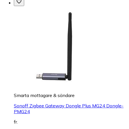
Smarta mottagare & sändare
Sonoff Zigbee Gateway Dongle Plus MG24 Dongle-
PMG24
fr.