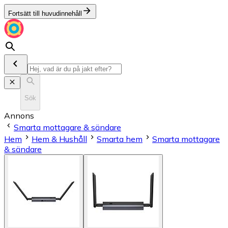
Fortsätt till huvudinnehåll
Sök
Annons
Smarta mottagare & sändare
Hem
Hem & Hushåll
Smarta hem
Smarta mottagare
& sändare