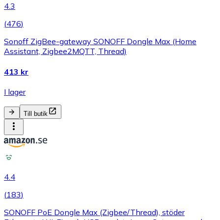
4.3
(
476
)
Sonoff ZigBee-gateway SONOFF Dongle Max (Home
Assistant, Zigbee2MQTT, Thread)
413 kr
I lager
Till butik
4.4
(
183
)
SONOFF PoE Dongle Max (Zigbee/Thread), stöder