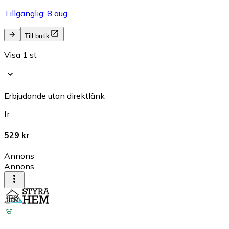
Tillgänglig: 8 aug.
Till butik
Visa 1 st
Erbjudande utan direktlänk
fr.
529 kr
Annons
Annons