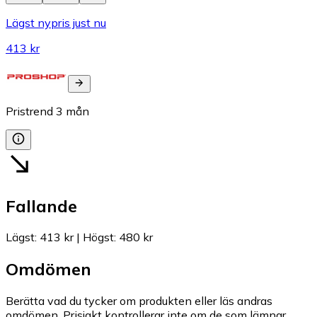
Lägst nypris just nu
413 kr
Pristrend
3
mån
Fallande
Lägst
:
413 kr
|
Högst
:
480 kr
Omdömen
Berätta vad du tycker om produkten eller läs andras
omdömen. Prisjakt kontrollerar inte om de som lämnar