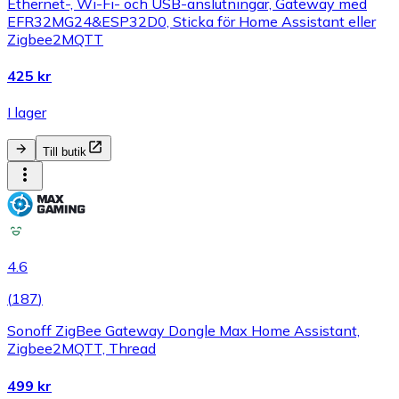
Ethernet-, Wi-Fi- och USB-anslutningar, Gateway med
EFR32MG24&ESP32D0, Sticka för Home Assistant eller
Zigbee2MQTT
425 kr
I lager
Till butik
4.6
(
187
)
Sonoff ZigBee Gateway Dongle Max Home Assistant,
Zigbee2MQTT, Thread
499 kr