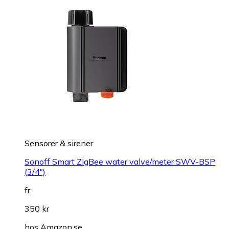
Sensorer & sirener
Sonoff Smart ZigBee water valve/meter SWV-BSP
(3/4")
fr.
350 kr
hos
Amazon.se