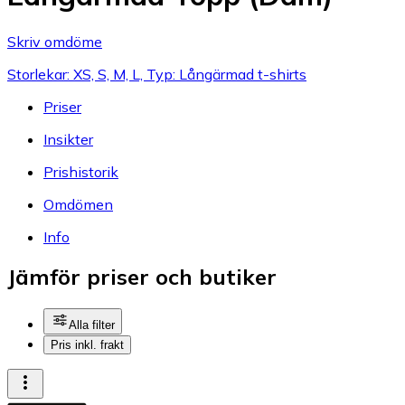
Skriv omdöme
Storlekar: XS, S, M, L, Typ: Långärmad t-shirts
Priser
Insikter
Prishistorik
Omdömen
Info
Jämför priser och butiker
Alla filter
Pris inkl. frakt