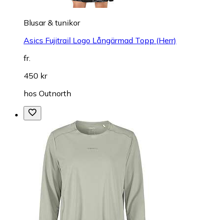
Blusar & tunikor
Asics Fujitrail Logo Långärmad Topp (Herr)
fr.
450 kr
hos
Outnorth