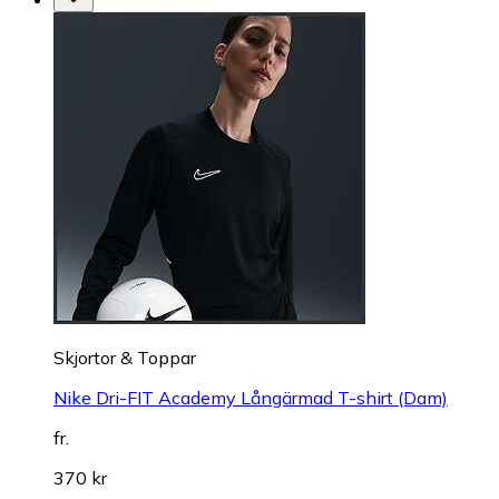
Skjortor & Toppar
Nike Dri-FIT Academy Långärmad T-shirt (Dam)
fr.
370 kr