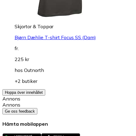
Skjortor & Toppar
Bjørn Dæhlie T-shirt Focus SS (Dam)
fr.
225 kr
hos
Outnorth
+2 butiker
Hoppa över innehållet
Annons
Annons
Ge oss feedback
Hämta mobilappen