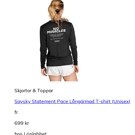
Skjortor & Toppar
Saysky Statement Pace Långärmad T-shirt (Unisex)
fr.
699 kr
hos
Löplabbet