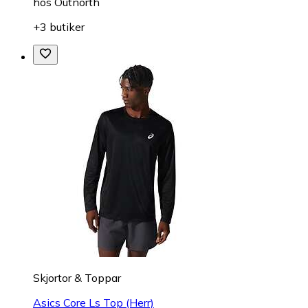
hos
Outnorth
+3 butiker
Skjortor & Toppar
Asics Core Ls Top (Herr)