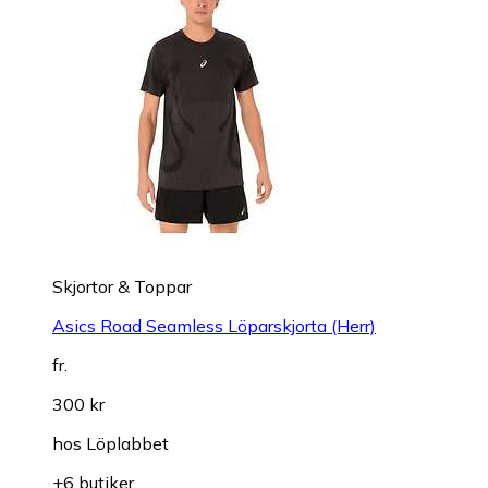
Skjortor & Toppar
Asics Road Seamless Löparskjorta (Herr)
fr.
300 kr
hos
Löplabbet
+6 butiker