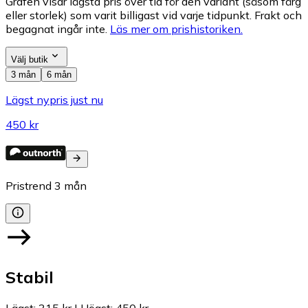
Grafen visar lägsta pris över tid för den variant (såsom färg
eller storlek) som varit billigast vid varje tidpunkt. Frakt och
begagnat ingår inte.
Läs mer om prishistoriken.
Välj butik
3 mån
6 mån
Lägst nypris just nu
450 kr
Pristrend
3
mån
Stabil