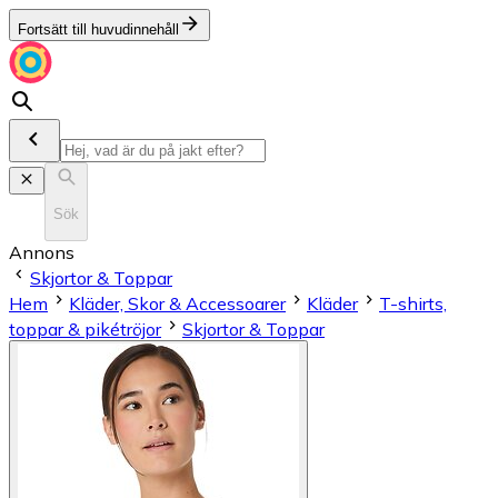
Fortsätt till huvudinnehåll
Sök
Annons
Skjortor & Toppar
Hem
Kläder, Skor & Accessoarer
Kläder
T-shirts,
toppar & pikétröjor
Skjortor & Toppar