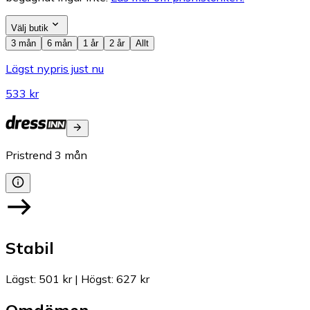
Välj butik
3 mån
6 mån
1 år
2 år
Allt
Lägst nypris just nu
533 kr
Pristrend
3
mån
Stabil
Lägst
:
501 kr
|
Högst
:
627 kr
Omdömen