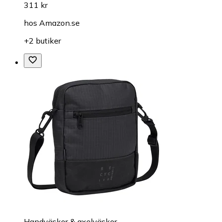
311 kr
hos
Amazon.se
+2 butiker
Handväskor & axelväskor