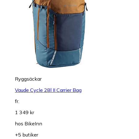
Ryggsäckar
Vaude Cycle 28l II Carrier Bag
fr.
1 349 kr
hos
BikeInn
+5 butiker