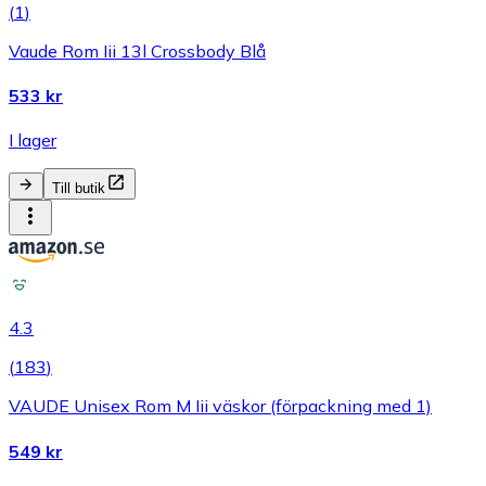
(
1
)
Vaude Rom Iii 13l Crossbody Blå
533 kr
I lager
Till butik
4.3
(
183
)
VAUDE Unisex Rom M Iii väskor (förpackning med 1)
549 kr