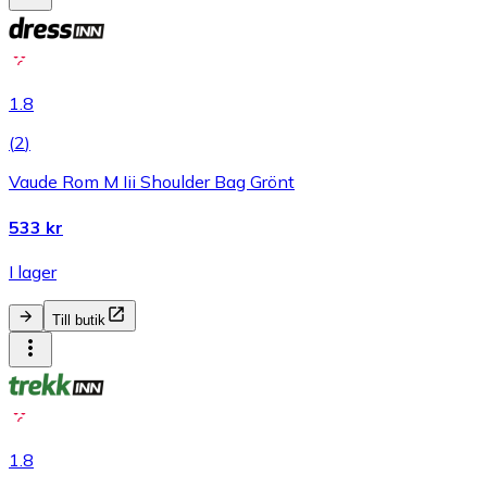
1.8
(
2
)
Vaude Rom M Iii Shoulder Bag Grönt
533 kr
I lager
Till butik
1.8