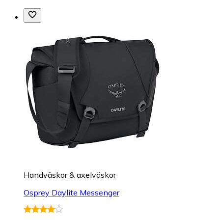
Handväskor & axelväskor
Osprey Daylite Messenger