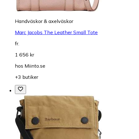
Handväskor & axelväskor
Marc Jacobs The Leather Small Tote
fr.
1 656 kr
hos
Miinto.se
+3 butiker