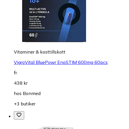
Vitaminer & kosttillskott
VigroVital BluePowr EnoSTIM 600mg 60pcs
fr.
438 kr
hos
Bonmed
+3 butiker