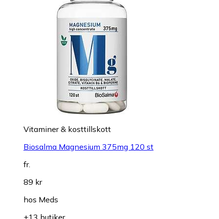
Vitaminer & kosttillskott
Biosalma Magnesium 375mg 120 st
fr.
89 kr
hos
Meds
+13 butiker