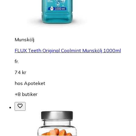
Munskölj
FLUX Teeth Original Coolmint Munskölj 1000ml
fr.
74 kr
hos
Apoteket
+8 butiker