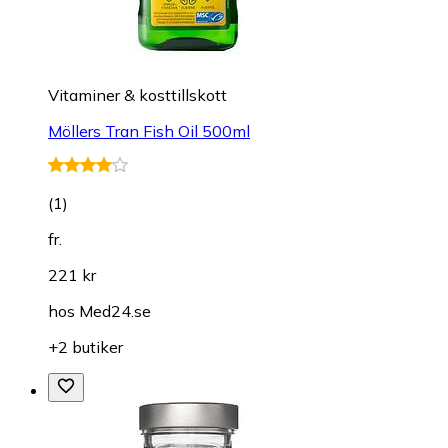
Vitaminer & kosttillskott
Möllers Tran Fish Oil 500ml
(
1
)
fr.
221 kr
hos
Med24.se
+2 butiker