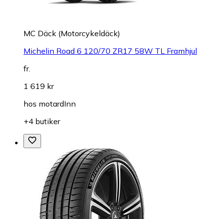
MC Däck (Motorcykeldäck)
Michelin Road 6 120/70 ZR17 58W TL Framhjul
fr.
1 619 kr
hos
motardInn
+4 butiker