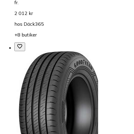
fr.
2 012 kr
hos
Däck365
+8 butiker