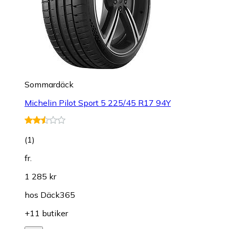
Sommardäck
Michelin Pilot Sport 5 225/45 R17 94Y
(
1
)
fr.
1 285 kr
hos
Däck365
+11 butiker