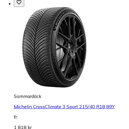
Sommardäck
Michelin CrossClimate 3 Sport 215/40 R18 89Y
fr.
1 818 kr