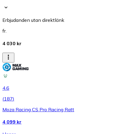
Erbjudanden utan direktlänk
fr.
4 030 kr
4.6
(
187
)
Moza Racing CS Pro Racing Ratt
4 099 kr