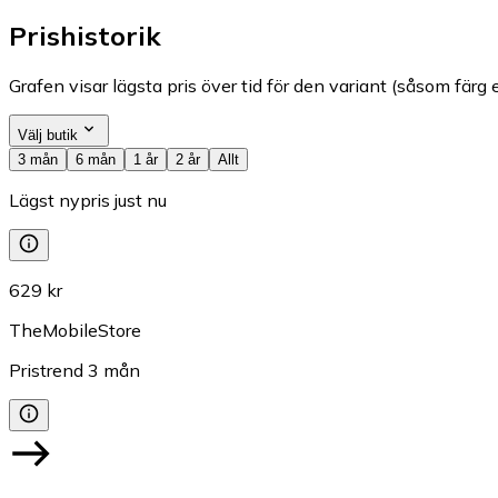
Prishistorik
Grafen visar lägsta pris över tid för den variant (såsom färg e
Välj butik
3 mån
6 mån
1 år
2 år
Allt
Lägst nypris just nu
629 kr
TheMobileStore
Pristrend
3
mån