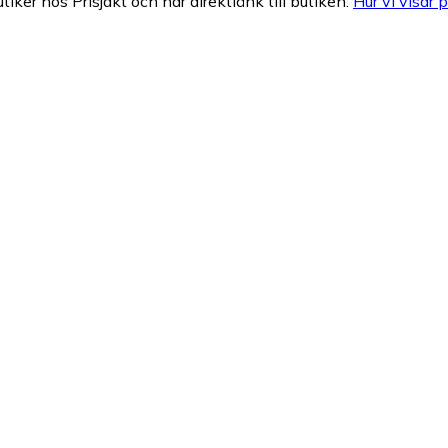
tiker hos Prisjakt och har direktlänk till butiken.
Hur vi visar p