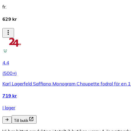
fr.
629 kr
4.4
(
500+
)
Karl Lagerfeld Saffiano Monogram Choupette fodral för en 16
719 kr
I lager
Till butik