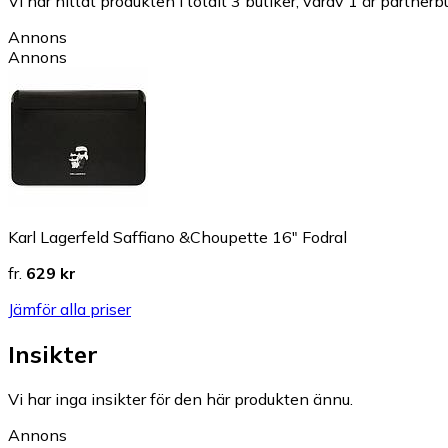
Vi har hittat produkten i totalt 3 butiker, varav 1 är partnerbu
Annons
Annons
Karl Lagerfeld Saffiano &Choupette 16" Fodral
fr.
629 kr
Jämför alla priser
Insikter
Vi har inga insikter för den här produkten ännu.
Annons