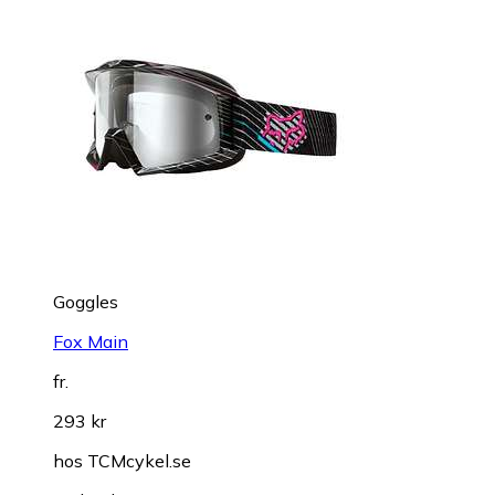
Goggles
Fox Main
fr.
293 kr
hos
TCMcykel.se