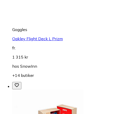
Goggles
Oakley Flight Deck L Prizm
fr.
1 315 kr
hos
SnowInn
+14 butiker