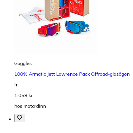
Goggles
100% Armatic Jett Lawrence Pack Offroad-glasögon
fr.
1 058 kr
hos
motardInn