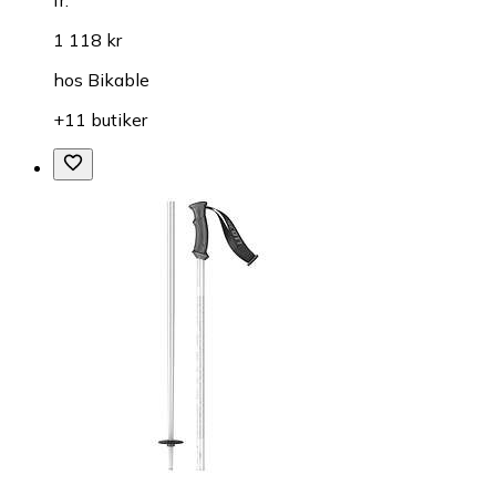
fr.
1 118 kr
hos
Bikable
+11 butiker