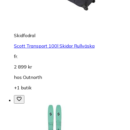
Skidfodral
Scott Transport 100l Skidor Rullväska
fr.
2 899 kr
hos
Outnorth
+1 butik