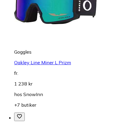
Goggles
Oakley Line Miner L Prizm
fr.
1 238 kr
hos
SnowInn
+7 butiker