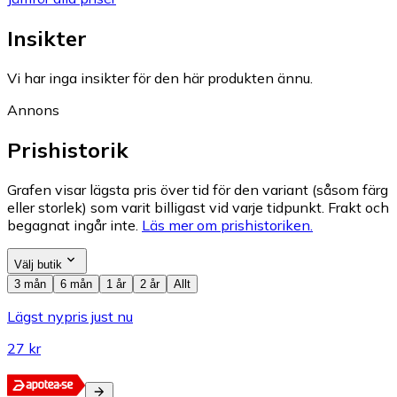
Insikter
Vi har inga insikter för den här produkten ännu.
Annons
Prishistorik
Grafen visar lägsta pris över tid för den variant (såsom färg
eller storlek) som varit billigast vid varje tidpunkt. Frakt och
begagnat ingår inte.
Läs mer om prishistoriken.
Välj butik
3 mån
6 mån
1 år
2 år
Allt
Lägst nypris just nu
27 kr