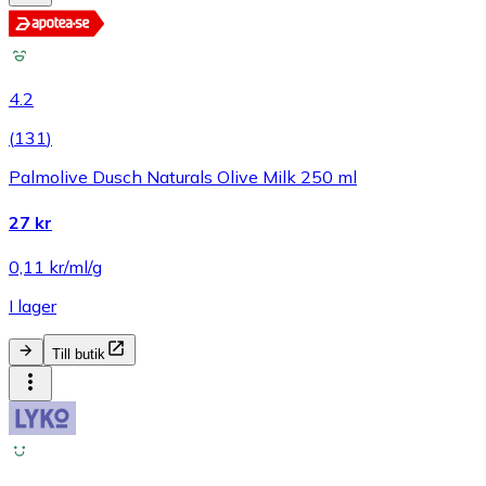
4.2
(
131
)
Palmolive Dusch Naturals Olive Milk 250 ml
27 kr
0,11 kr/ml/g
I lager
Till butik