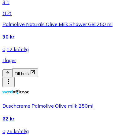
3.1
(
12
)
Palmolive Naturals Olive Milk Shower Gel 250 ml
30 kr
0,12 kr/ml/g
I lager
Till butik
Duschcreme Palmolive Olive milk 250ml
62 kr
0,25 kr/ml/g