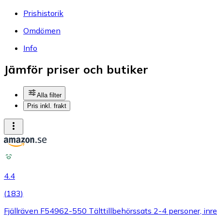
Prishistorik
Omdömen
Info
Jämför priser och butiker
Alla filter
Pris inkl. frakt
4.4
(
183
)
Fjällräven F54962-550 Tälttillbehörssats 2-4 personer, inre