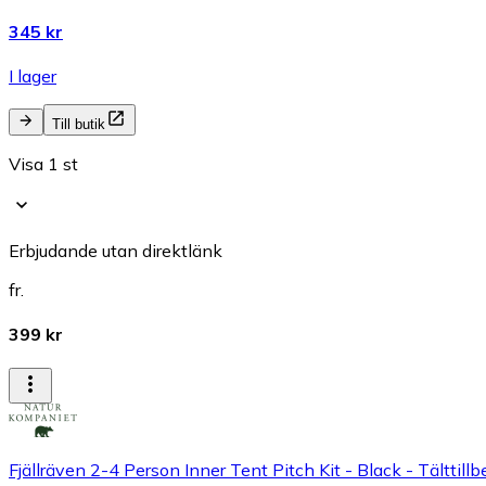
345 kr
I lager
Till butik
Visa 1 st
Erbjudande utan direktlänk
fr.
399 kr
Fjällräven 2-4 Person Inner Tent Pitch Kit - Black - Tälttil