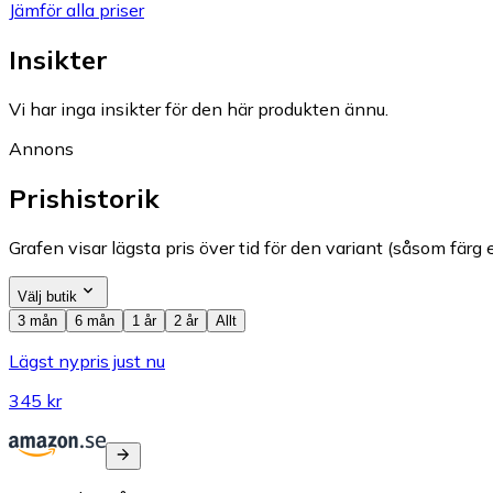
Jämför alla priser
Insikter
Vi har inga insikter för den här produkten ännu.
Annons
Prishistorik
Grafen visar lägsta pris över tid för den variant (såsom färg e
Välj butik
3 mån
6 mån
1 år
2 år
Allt
Lägst nypris just nu
345 kr