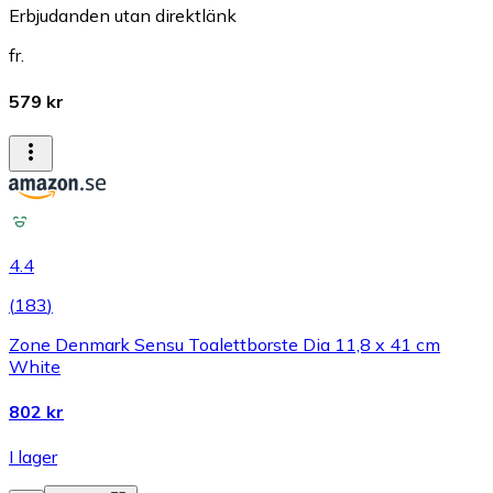
Erbjudanden utan direktlänk
fr.
579 kr
4.4
(
183
)
Zone Denmark Sensu Toalettborste Dia 11,8 x 41 cm
White
802 kr
I lager