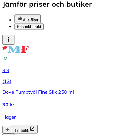
Jämför priser och butiker
Alla filter
Pris inkl. frakt
3.9
(
12
)
Dove Pumptvål Fine Silk 250 ml
30 kr
I lager
Till butik