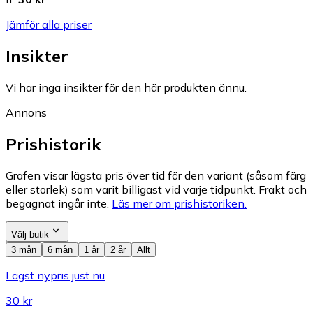
Jämför alla priser
Insikter
Vi har inga insikter för den här produkten ännu.
Annons
Prishistorik
Grafen visar lägsta pris över tid för den variant (såsom färg
eller storlek) som varit billigast vid varje tidpunkt. Frakt och
begagnat ingår inte.
Läs mer om prishistoriken.
Välj butik
3 mån
6 mån
1 år
2 år
Allt
Lägst nypris just nu
30 kr