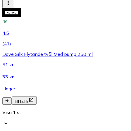
4.5
(
41
)
Dove Silk Flytande tvål Med pump 250 ml
51 kr
33 kr
I lager
Till butik
Visa 1 st