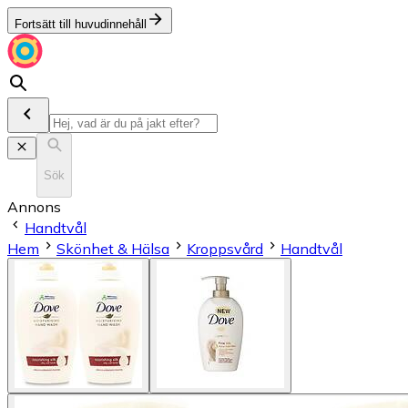
Fortsätt till huvudinnehåll
Sök
Annons
Handtvål
Hem
Skönhet & Hälsa
Kroppsvård
Handtvål