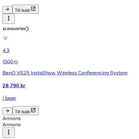
Till butik
4.3
(
500+
)
BenQ VS25 InstaShow Wireless Conferencing System
28 790 kr
I lager
Till butik
Annons
Annons