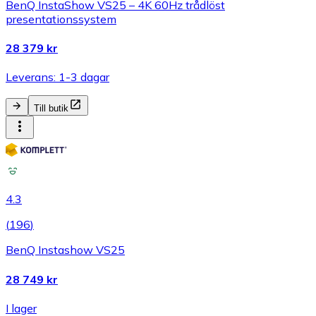
BenQ InstaShow VS25 – 4K 60Hz trådlöst
presentationssystem
28 379 kr
Leverans: 1-3 dagar
Till butik
4.3
(
196
)
BenQ Instashow VS25
28 749 kr
I lager