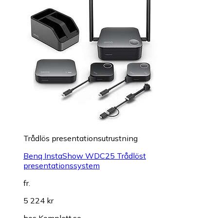
Trådlös presentationsutrustning
Benq InstaShow WDC25 Trådlöst
presentationssystem
fr.
5 224 kr
hos
Komplett.se