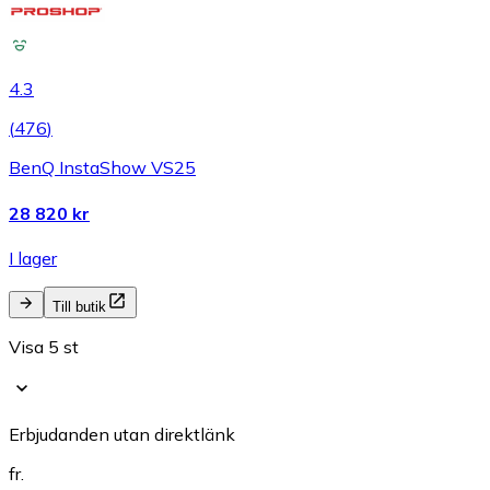
4.3
(
476
)
BenQ InstaShow VS25
28 820 kr
I lager
Till butik
Visa 5 st
Erbjudanden utan direktlänk
fr.