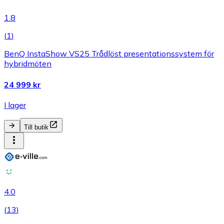
1.8
(
1
)
BenQ InstaShow VS25 Trådlöst presentationssystem för
hybridmöten
24 999 kr
I lager
Till butik
4.0
(
13
)