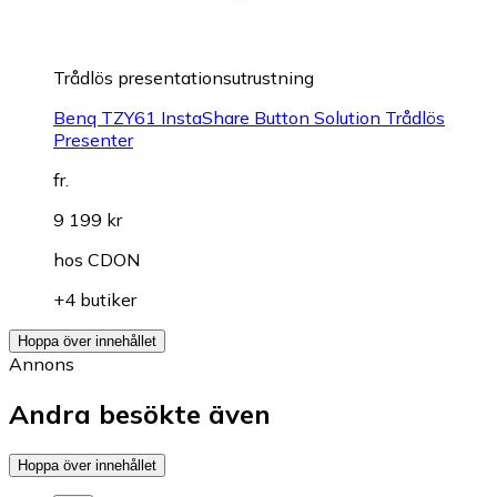
Trådlös presentationsutrustning
Benq TZY61 InstaShare Button Solution Trådlös
Presenter
fr.
9 199 kr
hos
CDON
+4 butiker
Hoppa över innehållet
Annons
Andra besökte även
Hoppa över innehållet