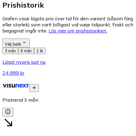
Prishistorik
Grafen visar lägsta pris över tid för den variant (såsom färg
eller storlek) som varit billigast vid varje tidpunkt. Frakt och
begagnat ingår inte.
Läs mer om prishistoriken.
Välj butik
3 mån
6 mån
1 år
Lägst nypris just nu
24 999 kr
Pristrend
3
mån