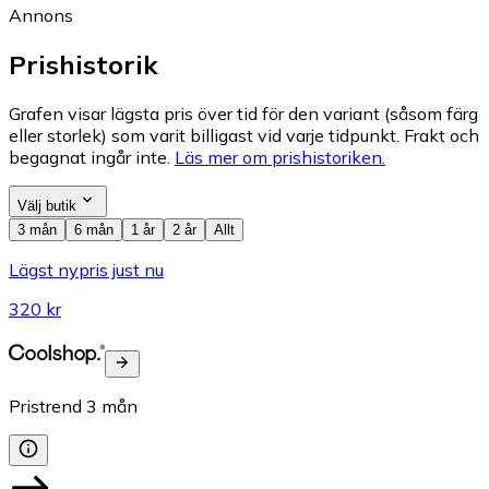
Annons
Prishistorik
Grafen visar lägsta pris över tid för den variant (såsom färg
eller storlek) som varit billigast vid varje tidpunkt. Frakt och
begagnat ingår inte.
Läs mer om prishistoriken.
Välj butik
3 mån
6 mån
1 år
2 år
Allt
Lägst nypris just nu
320 kr
Pristrend
3
mån