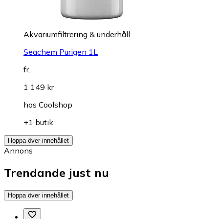
Akvariumfiltrering & underhåll
Seachem Purigen 1L
fr.
1 149 kr
hos
Coolshop
+1 butik
Hoppa över innehållet
Annons
Trendande just nu
Hoppa över innehållet