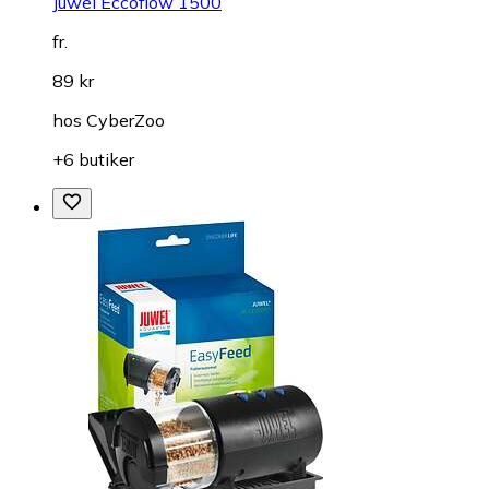
Juwel Eccoflow 1500
fr.
89 kr
hos
CyberZoo
+6 butiker